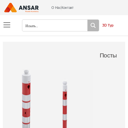
О Нас
Контакт
3D Тур
Посты