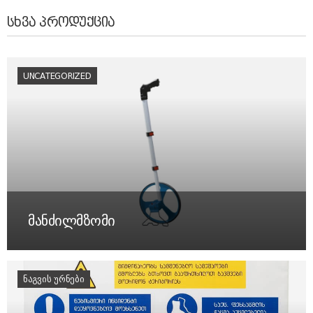
ᲡᲮᲕᲐ ᲞᲠᲝᲓᲣᲥᲪᲘᲐ
UNCATEGORIZED
მანძილმზომი
ᲜᲐᲒᲕᲘᲡ ᲣᲠᲜᲔᲑᲘ