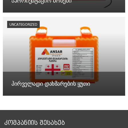
საორიენტაციო ბოძები
UNCATEGORIZED
პირველადი დახმარების ყუთი
ᲙᲝᲛᲞᲐᲜᲘᲘᲡ ᲨᲔᲡᲐᲮᲔᲑ