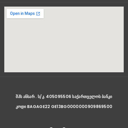
ᲨᲞᲡ ᲐᲜᲡᲐᲠ . Ს/Კ. 405095506 ᲡᲐᲥᲐᲠᲗᲕᲔᲚᲝᲡ ᲑᲐᲜᲙᲘ
ᲙᲝᲓᲘ BAGAGE22 GE13BG0000000909869500