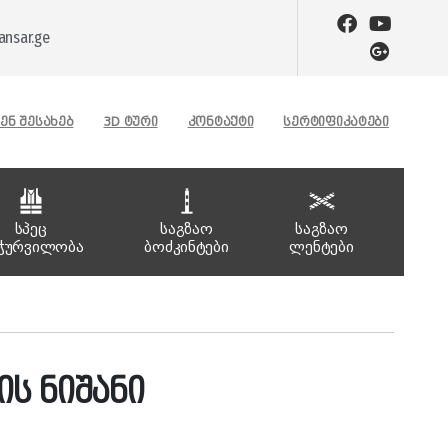
nsar.ge
ᲔᲜ ᲨᲔᲡᲐᲮᲔᲑ
3D ᲢᲣᲠᲘ
ᲙᲝᲜᲢᲐᲥᲢᲘ
ᲡᲔᲠᲢᲘᲤᲘᲙᲐᲢᲔᲑᲘ
სპეც
საგზაო
საგზაო
ჭურვილობა
ბოძკინტები
ლენტები
ის ნიშანი