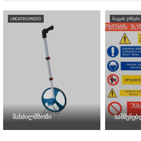
UNCATEGORIZED
ᲜᲐᲒᲕᲘᲡ ᲣᲠᲜᲔᲑᲘ
მანძილმზომი
სამშენე