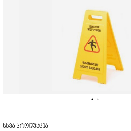
ᲡᲮᲕᲐ ᲞᲠᲝᲓᲣᲥᲪᲘᲐ