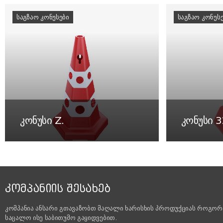
ᲡᲐᲒᲖᲐᲝ ᲙᲝᲜᲣᲡᲔᲑᲘ
ᲡᲐᲒᲖᲐᲝ ᲙᲝᲜᲣᲡ
კონუსი Z.
კონუსი 
ᲙᲝᲛᲞᲐᲜᲘᲘᲡ ᲨᲔᲡᲐᲮᲔᲑ
კომპანია ანსარი გთავაზობთ მაღალი ხარისხის პროდუქციას როგორ
საცალო ისე საბითუმო გაყიდვებით.