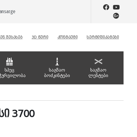
nsar.ge
ᲔᲜ ᲨᲔᲡᲐᲮᲔᲑ
3D ᲢᲣᲠᲘ
ᲙᲝᲜᲢᲐᲥᲢᲘ
ᲡᲔᲠᲢᲘᲤᲘᲙᲐᲢᲔᲑᲘ
სპეც
საგზაო
საგზაო
ჭურვილობა
ბოძკინტები
ლენტები
სი 3700