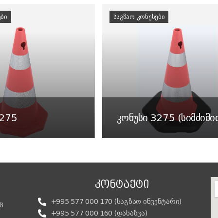
ᲔᲑᲘ
ᲡᲐᲒᲖᲐᲝ ᲙᲝᲜᲣᲡᲔᲑᲘ
3275
კონუსი 3275 (სიმძიმი
ᲙᲝᲜᲢᲐᲥᲢᲘ
+995 577 000 170 (საგზაო ინვენტარი)
ც
+995 577 000 160 (დახაზვა)