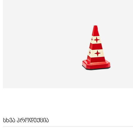
ᲡᲮᲕᲐ ᲞᲠᲝᲓᲣᲥᲪᲘᲐ