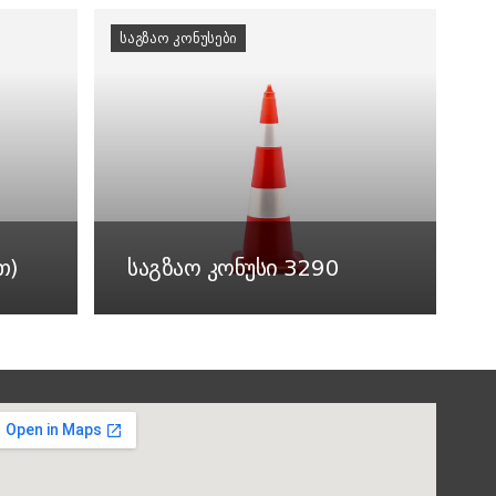
ᲡᲐᲒᲖᲐᲝ ᲙᲝᲜᲣᲡᲔᲑᲘ
თ)
საგზაო კონუსი 3290