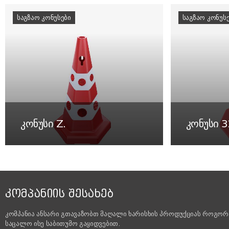
ᲡᲐᲒᲖᲐᲝ ᲙᲝᲜᲣᲡᲔᲑᲘ
ᲡᲐᲒᲖᲐᲝ ᲙᲝᲜᲣᲡ
კონუსი Z.
კონუსი 
ᲙᲝᲛᲞᲐᲜᲘᲘᲡ ᲨᲔᲡᲐᲮᲔᲑ
კომპანია ანსარი გთავაზობთ მაღალი ხარისხის პროდუქციას როგორ
საცალო ისე საბითუმო გაყიდვებით.