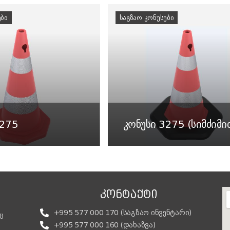
ᲔᲑᲘ
ᲡᲐᲒᲖᲐᲝ ᲙᲝᲜᲣᲡᲔᲑᲘ
3275
კონუსი 3275 (სიმძიმი
ᲙᲝᲜᲢᲐᲥᲢᲘ
+995 577 000 170 (საგზაო ინვენტარი)
ც
+995 577 000 160 (დახაზვა)