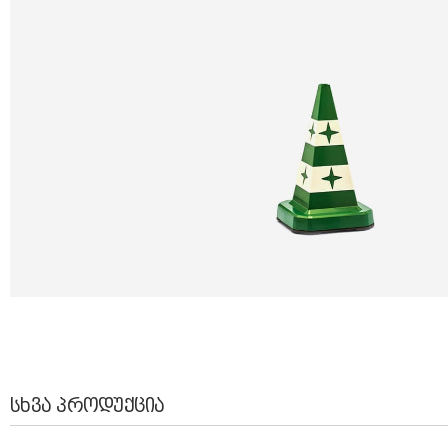
ᲡᲮᲕᲐ ᲞᲠᲝᲓᲣᲥᲪᲘᲐ