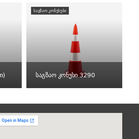
ᲡᲐᲒᲖᲐᲝ ᲙᲝᲜᲣᲡᲔᲑᲘ
თ)
საგზაო კონუსი 3290