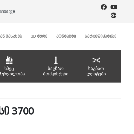
nsar.ge
ᲔᲜ ᲨᲔᲡᲐᲮᲔᲑ
3D ᲢᲣᲠᲘ
ᲙᲝᲜᲢᲐᲥᲢᲘ
ᲡᲔᲠᲢᲘᲤᲘᲙᲐᲢᲔᲑᲘ
სპეც
საგზაო
საგზაო
ჭურვილობა
ბოძკინტები
ლენტები
სი 3700