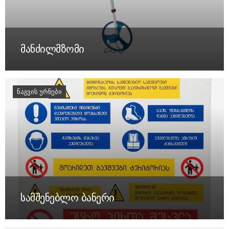
მანძილმზომი
ᲜᲐᲒᲕᲘᲡ ᲣᲠᲜᲔᲑᲘ
სამშენებლო ბანერი