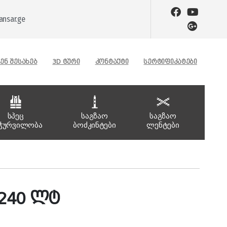
nsar.ge
ᲔᲜ ᲨᲔᲡᲐᲮᲔᲑ
3D ᲢᲣᲠᲘ
ᲙᲝᲜᲢᲐᲥᲢᲘ
ᲡᲔᲠᲢᲘᲤᲘᲙᲐᲢᲔᲑᲘ
სპეც
საგზაო
საგზაო
ჭურვილობა
ბოძკინტები
ლენტები
 240 ლტ