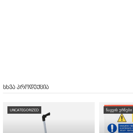
ᲡᲮᲕᲐ ᲞᲠᲝᲓᲣᲥᲪᲘᲐ
UNCATEGORIZED
ᲜᲐᲒᲕᲘᲡ ᲣᲠᲜᲔᲑᲘ