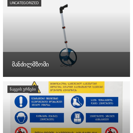
UNCATEGORIZED
მანძილმზომი
ᲜᲐᲒᲕᲘᲡ ᲣᲠᲜᲔᲑᲘ