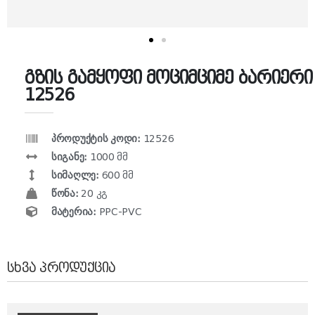
გზის გამყოფი მოციმციმე ბარიერი
12526
პროდუქტის კოდი:
12526
სიგანე:
1000 მმ
სიმაღლე:
600 მმ
წონა:
20 კგ
მატერია:
PPC-PVC
ᲡᲮᲕᲐ ᲞᲠᲝᲓᲣᲥᲪᲘᲐ