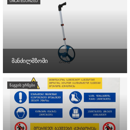
UNCATEGORIZED
მანძილმზომი
ᲜᲐᲒᲕᲘᲡ ᲣᲠᲜᲔᲑᲘ