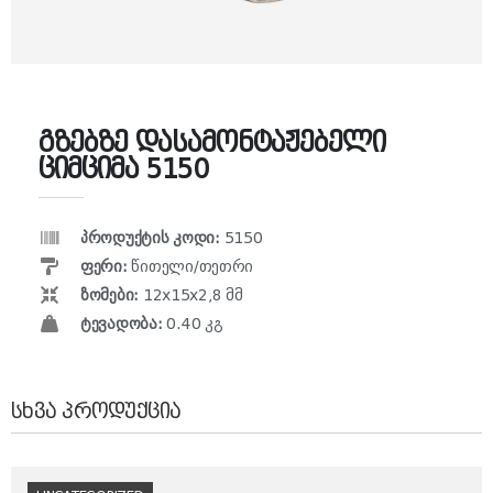
გზებზე დასამონტაჟებელი
ციმციმა 5150
პროდუქტის კოდი:
5150
ფერი:
წითელი/თეთრი
ზომები:
12x15x2,8 მმ
ტევადობა:
0.40 კგ
ᲡᲮᲕᲐ ᲞᲠᲝᲓᲣᲥᲪᲘᲐ