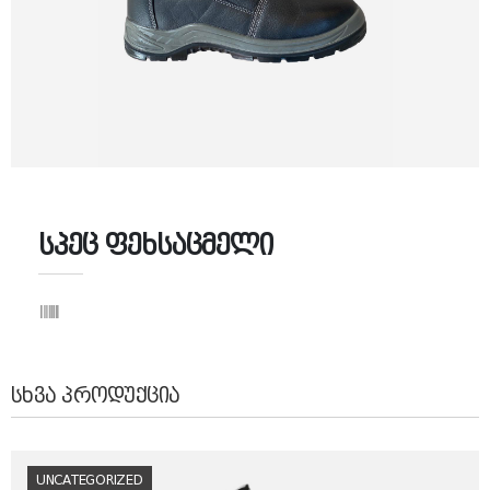
სპეც ფეხსაცმელი
ᲡᲮᲕᲐ ᲞᲠᲝᲓᲣᲥᲪᲘᲐ
UNCATEGORIZED