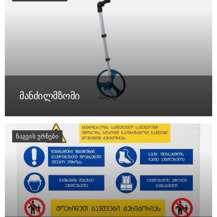
მანძილმზომი
ᲜᲐᲒᲕᲘᲡ ᲣᲠᲜᲔᲑᲘ