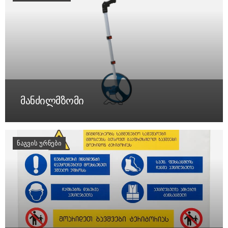
მანძილმზომი
ᲜᲐᲒᲕᲘᲡ ᲣᲠᲜᲔᲑᲘ