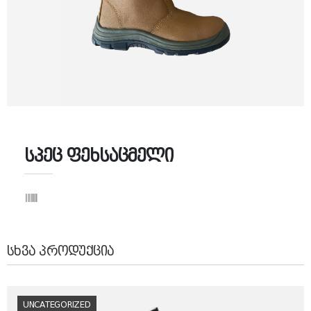
სპეც ფეხსაცმელი
ᲡᲮᲕᲐ ᲞᲠᲝᲓᲣᲥᲪᲘᲐ
UNCATEGORIZED