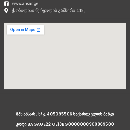
www.ansar.ge
ქ.თბილისი წერეთლის გამზირი 118,
ᲨᲞᲡ ᲐᲜᲡᲐᲠ . Ს/Კ. 405095506 ᲡᲐᲥᲐᲠᲗᲕᲔᲚᲝᲡ ᲑᲐᲜᲙᲘ
ᲙᲝᲓᲘ BAGAGE22 GE13BG0000000909869500