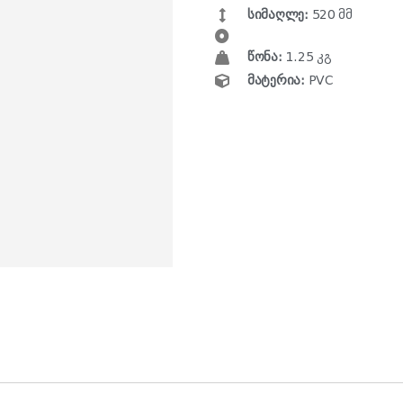
სიმაღლე:
520 მმ
წონა:
1.25 კგ
მატერია:
PVC