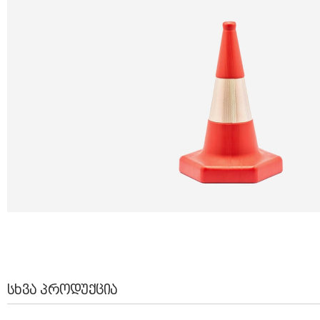
ᲡᲮᲕᲐ ᲞᲠᲝᲓᲣᲥᲪᲘᲐ