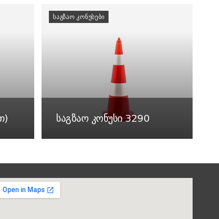
ᲡᲐᲒᲖᲐᲝ ᲙᲝᲜᲣᲡᲔᲑᲘ
თ)
საგზაო კონუსი 3290