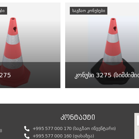
ᲔᲑᲘ
ᲡᲐᲒᲖᲐᲝ ᲙᲝᲜᲣᲡᲔᲑᲘ
3275
კონუსი 3275 (სიმძიმი
ᲙᲝᲜᲢᲐᲥᲢᲘ
+995 577 000 170 (საგზაო ინვენტარი)
ც
+995 577 000 160 (დახაზვა)