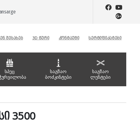
nsar.ge
ᲔᲜ ᲨᲔᲡᲐᲮᲔᲑ
3D ᲢᲣᲠᲘ
ᲙᲝᲜᲢᲐᲥᲢᲘ
ᲡᲔᲠᲢᲘᲤᲘᲙᲐᲢᲔᲑᲘ
სპეც
საგზაო
საგზაო
ჭურვილობა
ბოძკინტები
ლენტები
სი 3500