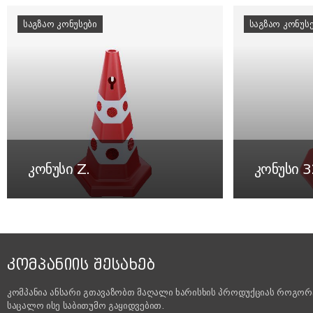
ᲡᲐᲒᲖᲐᲝ ᲙᲝᲜᲣᲡᲔᲑᲘ
ᲡᲐᲒᲖᲐᲝ ᲙᲝᲜᲣᲡ
კონუსი Z.
კონუსი 
ᲙᲝᲛᲞᲐᲜᲘᲘᲡ ᲨᲔᲡᲐᲮᲔᲑ
კომპანია ანსარი გთავაზობთ მაღალი ხარისხის პროდუქციას როგორ
საცალო ისე საბითუმო გაყიდვებით.