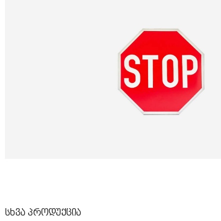
ᲡᲮᲕᲐ ᲞᲠᲝᲓᲣᲥᲪᲘᲐ