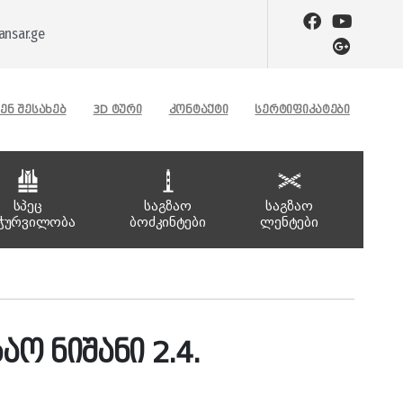
nsar.ge
ᲔᲜ ᲨᲔᲡᲐᲮᲔᲑ
3D ᲢᲣᲠᲘ
ᲙᲝᲜᲢᲐᲥᲢᲘ
ᲡᲔᲠᲢᲘᲤᲘᲙᲐᲢᲔᲑᲘ
სპეც
საგზაო
საგზაო
ჭურვილობა
ბოძკინტები
ლენტები
აო ნიშანი 2.4.