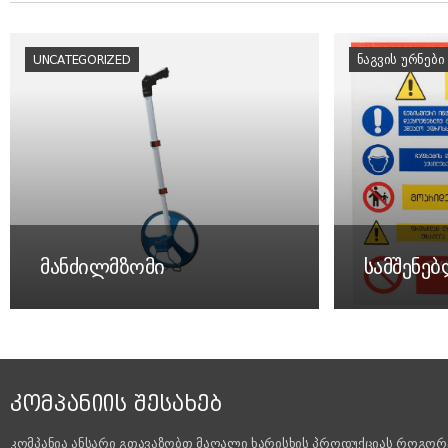
UNCATEGORIZED
ᲜᲐᲒᲕᲘᲡ ᲣᲠᲜᲔᲑᲘ
მანძილმზომი
სამშენე
ᲙᲝᲛᲞᲐᲜᲘᲘᲡ ᲨᲔᲡᲐᲮᲔᲑ
კომპანია ანსარი გთავაზობთ მაღალი ხარისხის პროდუქციას როგორ