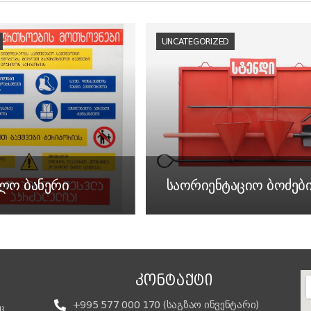
UNCATEGORIZED
ბლო ბანერი
საორიენტაციო ბოძებ
ᲙᲝᲜᲢᲐᲥᲢᲘ
+995 577 000 170 (საგზაო ინვენტარი)
ც