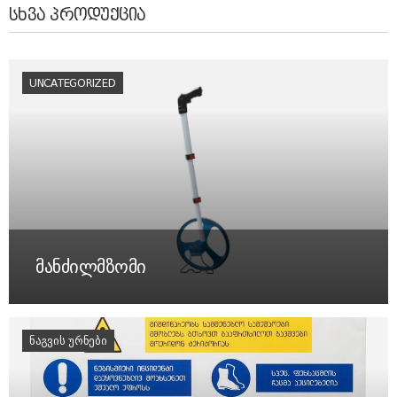
ᲡᲮᲕᲐ ᲞᲠᲝᲓᲣᲥᲪᲘᲐ
UNCATEGORIZED
მანძილმზომი
ᲜᲐᲒᲕᲘᲡ ᲣᲠᲜᲔᲑᲘ