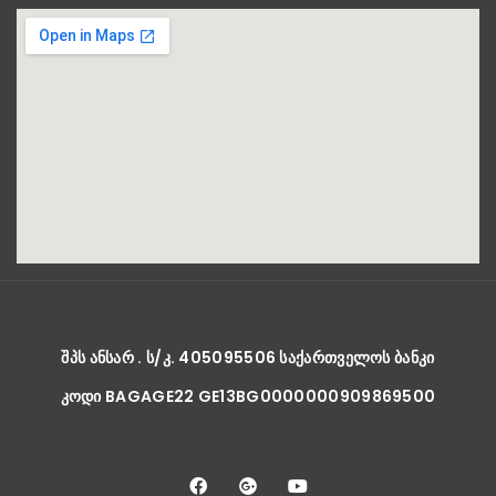
ᲨᲞᲡ ᲐᲜᲡᲐᲠ . Ს/Კ. 405095506 ᲡᲐᲥᲐᲠᲗᲕᲔᲚᲝᲡ ᲑᲐᲜᲙᲘ
ᲙᲝᲓᲘ BAGAGE22 GE13BG0000000909869500